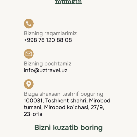
mumkin
Bizning raqamlarimiz
+998 78 120 88 08
Bizning pochtamiz
info@uztravel.uz
Bizga shaxsan tashrif buyuring
100031, Toshkent shahri, Mirobod
tumani, Mirobod ko‘chasi, 27/9,
23-ofis
Bizni kuzatib boring