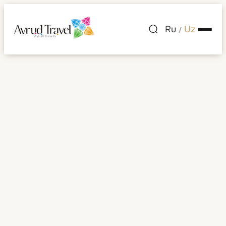
Ru
Uz
/
Shimoli-g'arbiy sohil
Barcha rasmlar