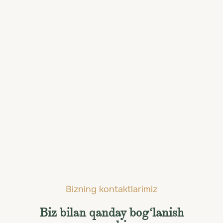
«Ma’lumot to‘ldirilmoqda»
Mukammal sayohat
uchun
elit xizmatlar
Shimoli-g'arbiy sohil bo'yicha eng yaxshi
xizmatlar — shaxsiy parvozlardan tortib
eksklyuziv tadbirlargacha.
Hammasini ko'rish
Bizning kontaktlarimiz
Biz bilan qanday bog‘lanish