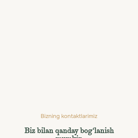
tomosha qilishga taklif etadi, ularning har
biri o‘zida o‘tmish ovozlarini olib yuradi.
Mukammal sayohat
uchun
elit xizmatlar
Kuching bo'yicha eng yaxshi xizmatlar —
shaxsiy parvozlardan tortib eksklyuziv
tadbirlargacha.
Hammasini ko'rish
Bizning kontaktlarimiz
Biz bilan qanday bog‘lanish