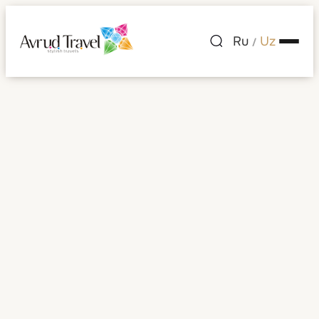
Ru
Uz
/
Kuching
Barcha rasmlar