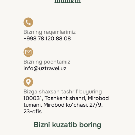
mumkin
Bizning raqamlarimiz
+998 78 120 88 08
Bizning pochtamiz
info@uztravel.uz
Bizga shaxsan tashrif buyuring
100031, Toshkent shahri, Mirobod
tumani, Mirobod ko‘chasi, 27/9,
23-ofis
Bizni kuzatib boring