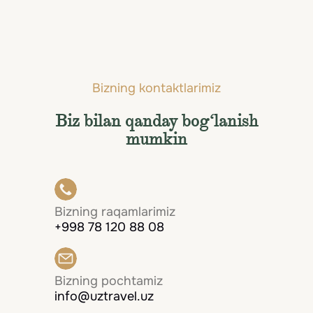
tadbirlargacha.
Hammasini ko'rish
Bizning kontaktlarimiz
Biz bilan qanday bog‘lanish
mumkin
Bizning raqamlarimiz
+998 78 120 88 08
Bizning pochtamiz
info@uztravel.uz