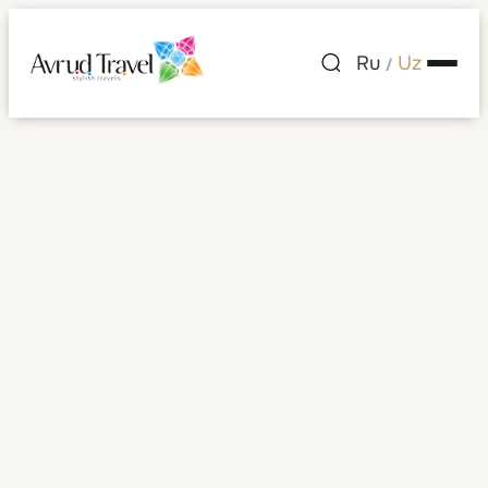
Ru
Uz
/
Kuala-Lumpur