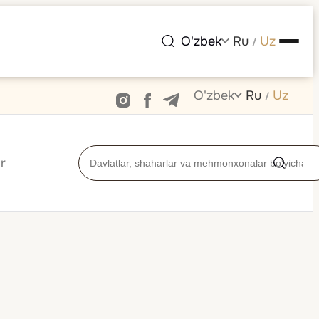
O'zbek
Ru
Uz
/
O'zbek
Ru
Uz
/
r