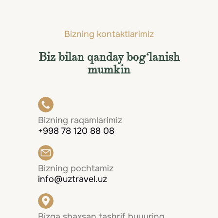
Hammasini ko'rish
Bizning kontaktlarimiz
Biz bilan qanday bog‘lanish
mumkin
Bizning raqamlarimiz
+998 78 120 88 08
Bizning pochtamiz
info@uztravel.uz
Bizga shaxsan tashrif buyuring