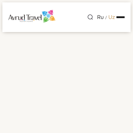
Ru
Uz
/
Fuschl