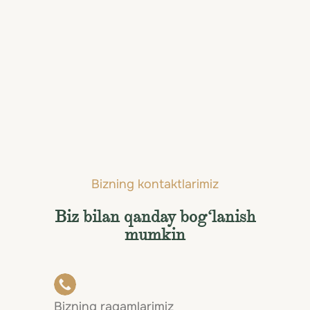
uchun
elit xizmatlar
Laa an der Thaya bo'yicha eng yaxshi
xizmatlar — shaxsiy parvozlardan tortib
eksklyuziv tadbirlargacha.
Hammasini ko'rish
Bizning kontaktlarimiz
Biz bilan qanday bog‘lanish
mumkin
Bizning raqamlarimiz