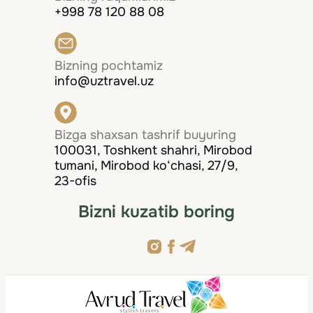
+998 78 120 88 08
Bizning pochtamiz
info@uztravel.uz
Bizga shaxsan tashrif buyuring
100031, Toshkent shahri, Mirobod
tumani, Mirobod ko‘chasi, 27/9,
23-ofis
Bizni kuzatib boring