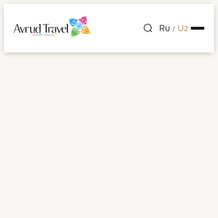
Ru
Uz
/
Laa an der Thaya