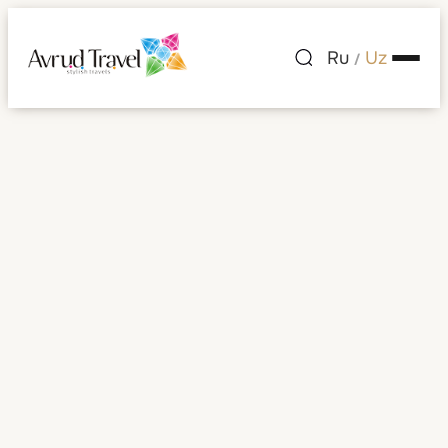
Ru
Uz
/
Целль-ам-Зее и
Капрун