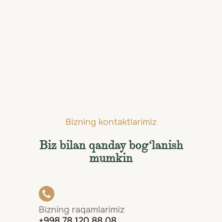
uchun
elit xizmatlar
Целль-ам-Зее и Капрун bo'yicha eng
yaxshi xizmatlar — shaxsiy parvozlardan
tortib eksklyuziv tadbirlargacha.
Hammasini ko'rish
Bizning kontaktlarimiz
Biz bilan qanday bog‘lanish
mumkin
Bizning raqamlarimiz
+998 78 120 88 08