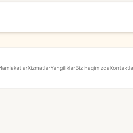
Mamlakatlar
Xizmatlar
Yangiliklar
Biz haqimizda
Kontaktla