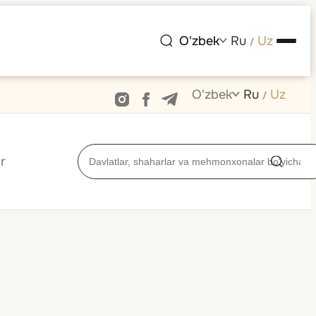
O'zbek
Ru
Uz
/
O'zbek
Ru
Uz
/
r