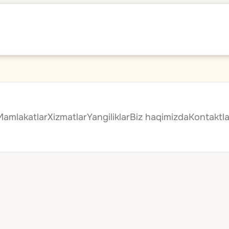
Mamlakatlar
Xizmatlar
Yangiliklar
Biz haqimizda
Kontaktla