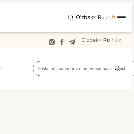
O'zbek
Ru
Uz
/
O'zbek
Ru
Uz
/
r