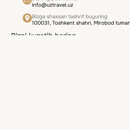
info@uztravel.uz
Bizga shaxsan tashrif buyuring
100031, Toshkent shahri, Mirobod tumani
Bizni kuzatib boring
Biz doimo mijozlarimizga eng yaxshi xizmatni ta
Navigatsiya
Bosh sahifa
Mamlakatlar