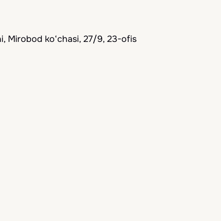
, Mirobod ko‘chasi, 27/9, 23-ofis
qdim etamiz