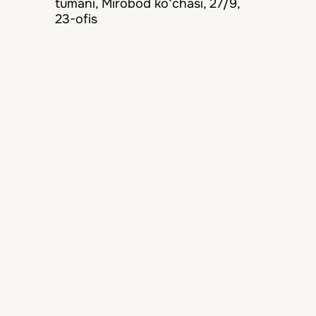
tumani, Mirobod ko‘chasi, 27/9,
23-ofis
Bizni kuzatib boring
Biz doimo mijozlarimizga eng yaxshi
xizmatni taqdim etamiz
Navigatsiya
Bosh sahifa
Mamlakatlar
Mehmonxonalar
Yangiliklar