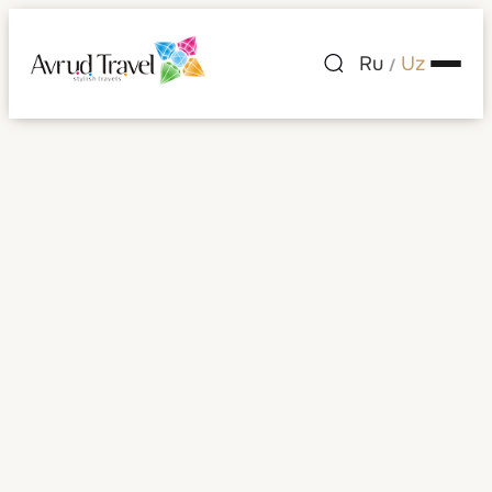
Ru
Uz
/