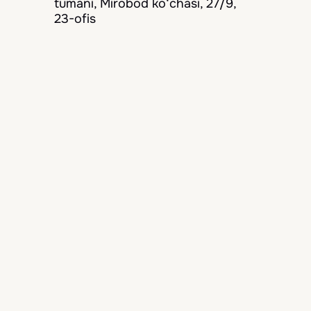
tumani, Mirobod ko‘chasi, 27/9,
23-ofis
Bizni kuzatib boring
Biz doimo mijozlarimizga eng yaxshi
xizmatni taqdim etamiz
Navigatsiya
Bosh sahifa
Mamlakatlar
Mehmonxonalar
Yangiliklar