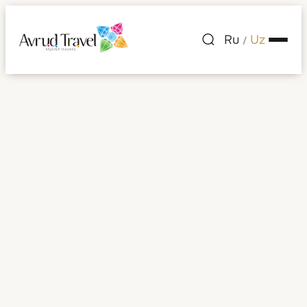
Ru
Uz
/