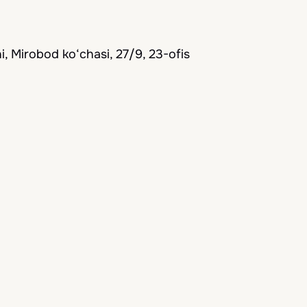
, Mirobod ko‘chasi, 27/9, 23-ofis
qdim etamiz