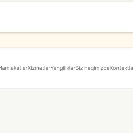
Mamlakatlar
Xizmatlar
Yangiliklar
Biz haqimizda
Kontaktla