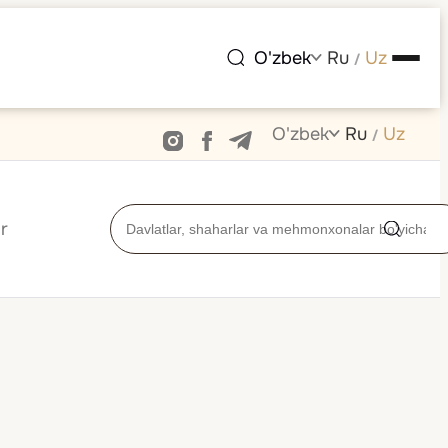
O'zbek
Ru
Uz
/
O'zbek
Ru
Uz
/
r