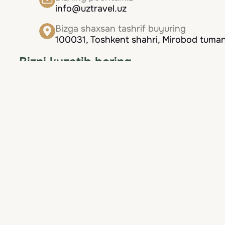
info@uztravel.uz
Bizga shaxsan tashrif buyuring
100031, Toshkent shahri, Mirobod tumani
Bizni kuzatib boring
Biz doimo mijozlarimizga eng yaxshi xizmatni ta
Navigatsiya
Bosh sahifa
Mamlakatlar