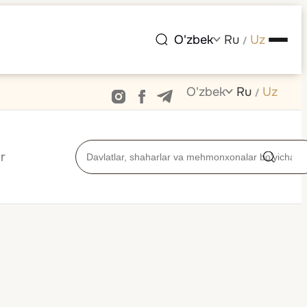
O'zbek
Ru
Uz
/
O'zbek
Ru
Uz
/
r
ashgan Arab