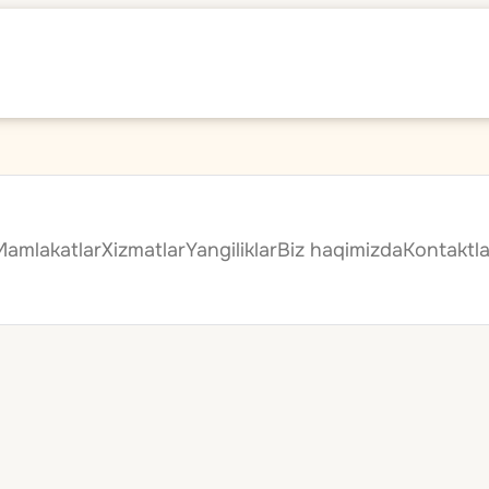
Mamlakatlar
Xizmatlar
Yangiliklar
Biz haqimizda
Kontaktla
ro'yxati — Birl