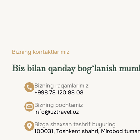
Qidirish
Kontent yo'q
Bizning kontaktlarimiz
Biz bilan qanday bog‘lanish mum
Bizning raqamlarimiz
+998 78 120 88 08
Bizning pochtamiz
info@uztravel.uz
Bizga shaxsan tashrif buyuring
100031, Toshkent shahri, Mirobod tumani