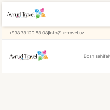
+998 78 120 88 08
|
info@uztravel.uz
Bosh sahifa
Shaharlar 