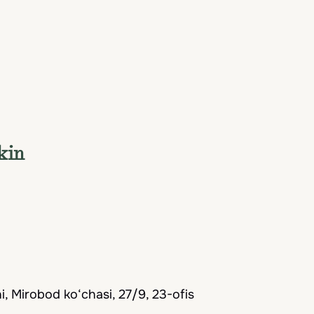
kin
, Mirobod ko‘chasi, 27/9, 23-ofis