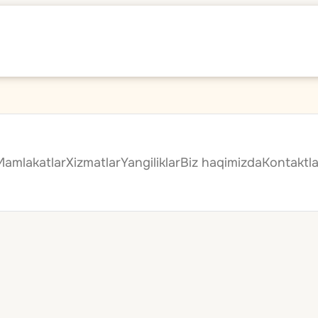
Mamlakatlar
Xizmatlar
Yangiliklar
Biz haqimizda
Kontaktla