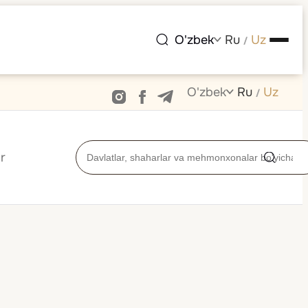
O'zbek
Ru
Uz
/
O'zbek
Ru
Uz
/
r