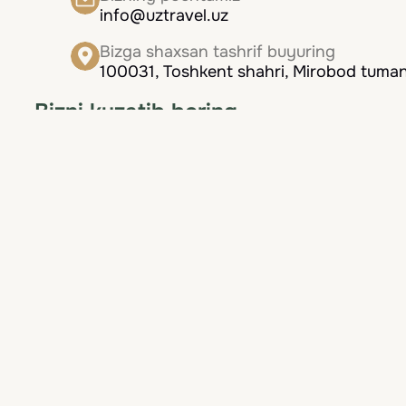
info@uztravel.uz
Bizga shaxsan tashrif buyuring
100031, Toshkent shahri, Mirobod tumani
Bizni kuzatib boring
Biz doimo mijozlarimizga eng yaxshi xizmatni ta
Navigatsiya
Bosh sahifa
Mamlakatlar