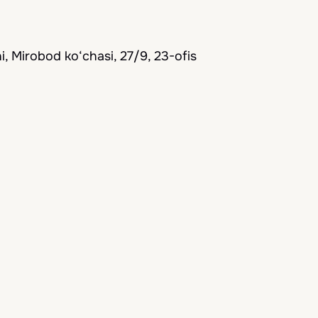
, Mirobod ko‘chasi, 27/9, 23-ofis
qdim etamiz