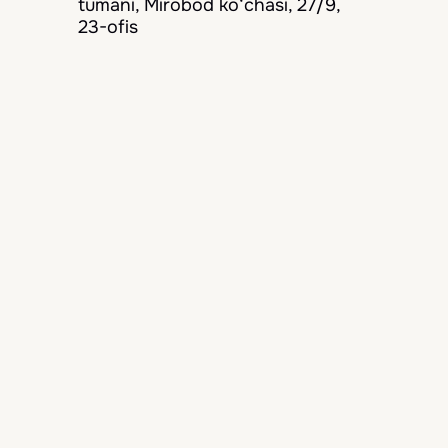
tumani, Mirobod ko‘chasi, 27/9,
23-ofis
Bizni kuzatib boring
Biz doimo mijozlarimizga eng yaxshi
xizmatni taqdim etamiz
Navigatsiya
Bosh sahifa
Mamlakatlar
Mehmonxonalar
Yangiliklar