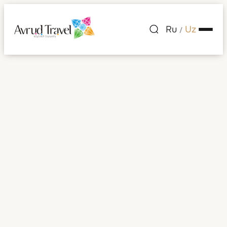
Ru
Uz
/